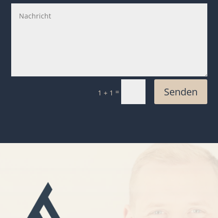
Senden
=
1 + 1